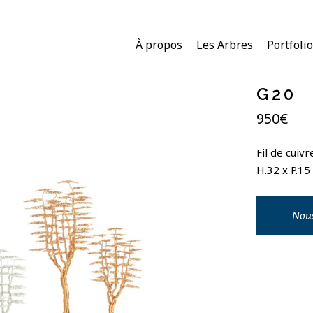
À propos
Les Arbres
Portfolio
G20
950
€
Fil de cuiv
H.32 x P.15
Nous