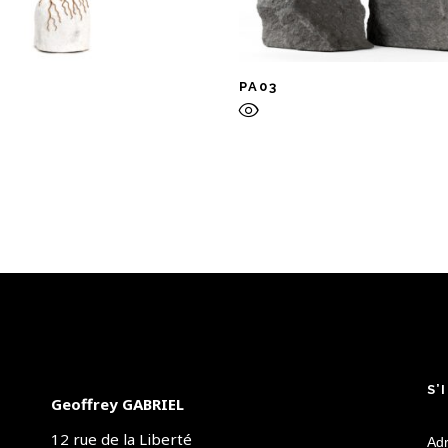
PA03
S’
Geoffrey GABRIEL
12 rue de la Liberté
Adr