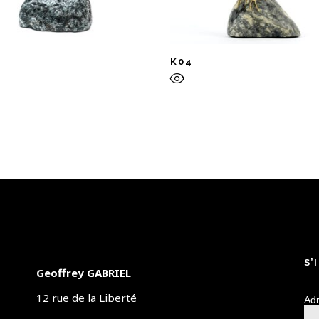
K04
S’
Geoffrey GABRIEL
12 rue de la Liberté
Adr