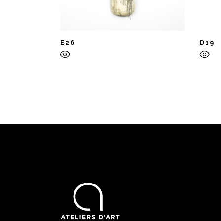
E26
D19