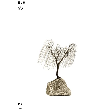
E28
D1